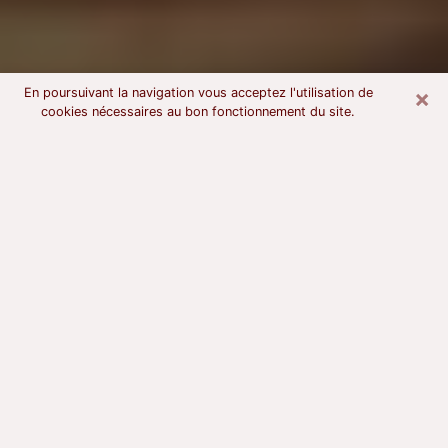
×
En poursuivant la navigation vous acceptez l'utilisation de
cookies nécessaires au bon fonctionnement du site.
Voyant astrologue à Beauvais
À l’attention de ceux qui sont en quête d’un voyant
sérieux, nous disons qu’il est primordial que ce dernier
dispose d’une bonne notoriété, qu’il atteste d’une
honnêteté à toute épreuve et qu’il soit d’une très
grande probité. En règle général, il est capital pour un
consultant de recherché un expert des arts
divinatoires capable de sonder son être, de lui
apporter des solutions aux problèmes révélés et dans
certains cas de mettre à sa disposition une politique
d’accompagnement. Pour mieux répondre à vos
besoins, le voyant devra s’immerger dans votre passé,
l’associer aux rouages manquants de votre présent et