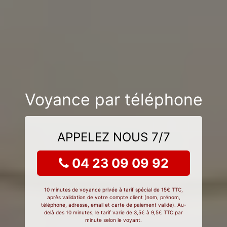
Voyance par téléphone
APPELEZ NOUS 7/7
04 23 09 09 92
10 minutes de voyance privée à tarif spécial de 15€ TTC,
après validation de votre compte client (nom, prénom,
téléphone, adresse, email et carte de paiement valide). Au-
delà des 10 minutes, le tarif varie de 3,5€ à 9,5€ TTC par
minute selon le voyant.