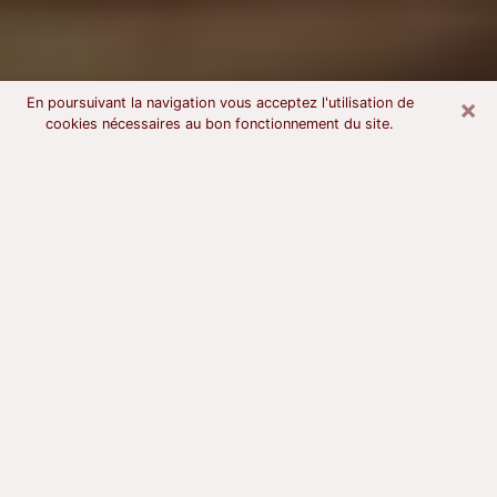
×
En poursuivant la navigation vous acceptez l'utilisation de
cookies nécessaires au bon fonctionnement du site.
Voyant astrologue à Montataire
À l’attention de ceux qui sont en quête d’un voyant
sérieux, nous disons qu’il est primordial que ce dernier
dispose d’une bonne notoriété, qu’il atteste d’une
honnêteté à toute épreuve et qu’il soit d’une très
grande probité. En règle général, il est capital pour un
consultant de recherché un expert des arts
divinatoires capable de sonder son être, de lui
apporter des solutions aux problèmes révélés et dans
certains cas de mettre à sa disposition une politique
d’accompagnement. Pour mieux répondre à vos
besoins, le voyant devra s’immerger dans votre passé,
l’associer aux rouages manquants de votre présent et