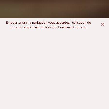
×
En poursuivant la navigation vous acceptez l'utilisation de
cookies nécessaires au bon fonctionnement du site.
Voyant astrologue à Belfort
À l’attention de ceux qui sont en quête d’un voyant
sérieux, nous disons qu’il est primordial que ce dernier
dispose d’une bonne notoriété, qu’il atteste d’une
honnêteté à toute épreuve et qu’il soit d’une très
grande probité. En règle général, il est capital pour un
consultant de recherché un expert des arts
divinatoires capable de sonder son être, de lui
apporter des solutions aux problèmes révélés et dans
certains cas de mettre à sa disposition une politique
d’accompagnement. Pour mieux répondre à vos
besoins, le voyant devra s’immerger dans votre passé,
l’associer aux rouages manquants de votre présent et