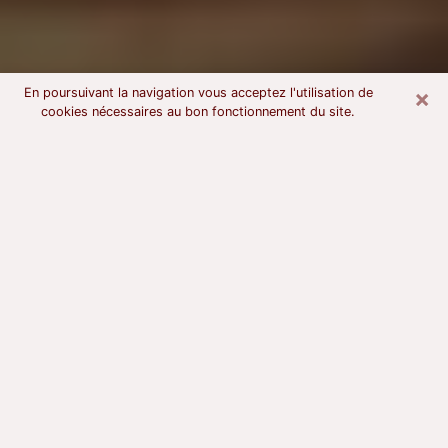
×
En poursuivant la navigation vous acceptez l'utilisation de
cookies nécessaires au bon fonctionnement du site.
Voyant astrologue à Valdoie
À l’attention de ceux qui sont en quête d’un voyant
sérieux, nous disons qu’il est primordial que ce dernier
dispose d’une bonne notoriété, qu’il atteste d’une
honnêteté à toute épreuve et qu’il soit d’une très
grande probité. En règle général, il est capital pour un
consultant de recherché un expert des arts
divinatoires capable de sonder son être, de lui
apporter des solutions aux problèmes révélés et dans
certains cas de mettre à sa disposition une politique
d’accompagnement. Pour mieux répondre à vos
besoins, le voyant devra s’immerger dans votre passé,
l’associer aux rouages manquants de votre présent et