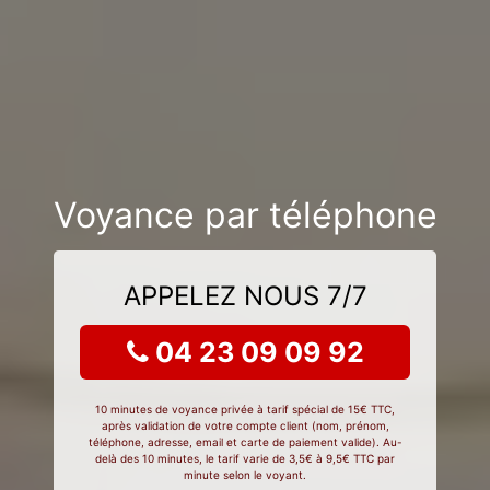
Voyance par téléphone
APPELEZ NOUS 7/7
04 23 09 09 92
10 minutes de voyance privée à tarif spécial de 15€ TTC,
après validation de votre compte client (nom, prénom,
téléphone, adresse, email et carte de paiement valide). Au-
delà des 10 minutes, le tarif varie de 3,5€ à 9,5€ TTC par
minute selon le voyant.